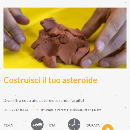
Costruisci il tuo asteroide
Divertiti a costruire asteroidi usando l'argilla!
DATE:
2017-08-23
BY:
Angela Perez; Tibisay Sankatsing Nava
TEMA
ETÀ
DURATA