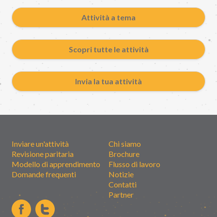
Attività a tema
Scopri tutte le attività
Invia la tua attività
Inviare un'attività
Chi siamo
Revisione paritaria
Brochure
Modello di apprendimento
Flusso di lavoro
Domande frequenti
Notizie
Contatti
Partner