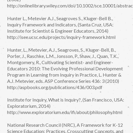
http://onlinelibrary.wiley.com/doi/10.1002/sce.10001/abstrac
Hunter L., Metevier A.J., Seagroves S., Kluger-Bell B.,
Inquiry Framework and Indicators, (Santa Cruz, USA:
Institute for Scientist & Engineer Educators, 2014)
http://isee.ucsc.edu/projects/inquiry-framework.html
Hunter, L., Metevier, A.J., Seagroves, S., Kluger-Bell, B.,
Porter, J., Raschke, L.M., Jonsson, P., Shaw, J., Quan, T.K.,
Montgomery, R., Cultivating Scientist- and Engineer-
Educators 2010: The Evolving Professional Development
Program in Learning from Inquiry in Practice, L. Hunter &
A.J. Metevier, eds. ASP Conference Series 436: 3 (2010)
http://aspbooks.org/publications/436/003.pdf
Institute for Inquiry, What is Inquiry?, (San Francisco, USA:
Exploratorium, 2014)
http://www.exploratorium.edu/ifi/about/philosophy.html
National Research Council (NRC), A Framework for K-12
Science Education: Practices, Crosscutting Concepts, and