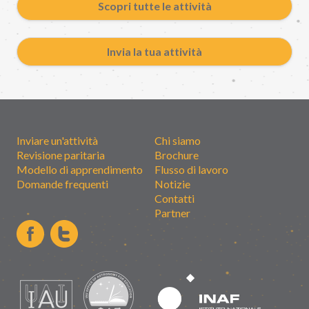
Scopri tutte le attività
Invia la tua attività
Inviare un'attività
Chi siamo
Revisione paritaria
Brochure
Modello di apprendimento
Flusso di lavoro
Domande frequenti
Notizie
Contatti
Partner