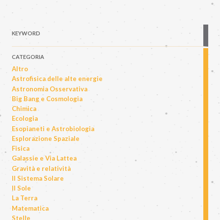
KEYWORD
CATEGORIA
Altro
Astrofisica delle alte energie
Astronomia Osservativa
Big Bang e Cosmologia
Chimica
Ecologia
Esopianeti e Astrobiologia
Esplorazione Spaziale
Fisica
Galassie e Via Lattea
Gravità e relatività
Il Sistema Solare
Il Sole
La Terra
Matematica
Stelle