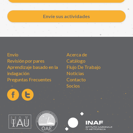
Envíe sus actividades
Envío
Acerca de
Revisión por pares
Catálogo
Aprendizaje basado en la
Flujo De Trabajo
indagación
Noticias
Preguntas Frecuentes
Contacto
Socios