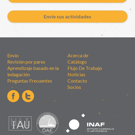
Envíe sus actividades
Envío
Acerca de
Revisión por pares
Catálogo
Aprendizaje basado en la
Flujo De Trabajo
indagación
Noticias
Preguntas Frecuentes
Contacto
Socios