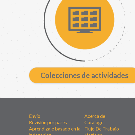
Colecciones de actividades
Envío
Acerca de
Revisión por pares
Catálogo
Aprendizaje basado en la
Flujo De Trabajo
indagación
Noticias