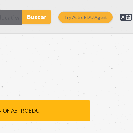
Buscar
Try AstroEDU Agent
N
OF ASTROEDU