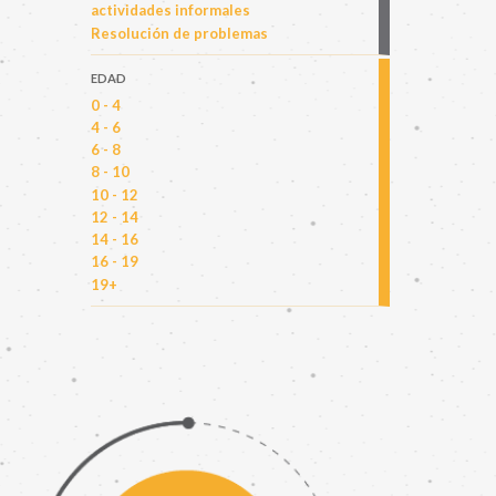
actividades informales
Resolución de problemas
EDAD
0 - 4
4 - 6
6 - 8
8 - 10
10 - 12
12 - 14
14 - 16
16 - 19
19+