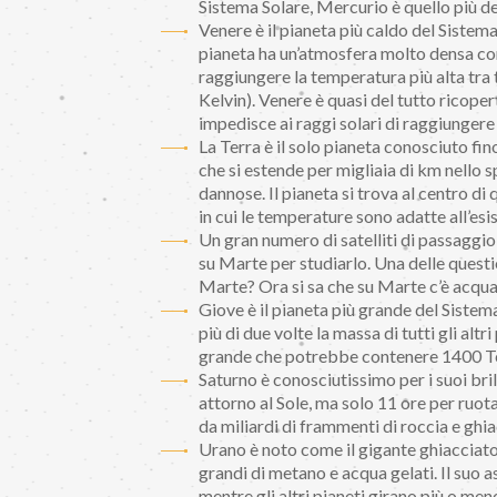
Sistema Solare, Mercurio è quello più d
Venere è il pianeta più caldo del Sistema
pianeta ha un’atmosfera molto densa co
raggiungere la temperatura più alta tra t
Kelvin). Venere è quasi del tutto ricoper
impedisce ai raggi solari di raggiungere
La Terra è il solo pianeta conosciuto fi
che si estende per migliaia di km nello s
dannose. Il pianeta si trova al centro di
in cui le temperature sono adatte all’esi
Un gran numero di satelliti di passaggio,
su Marte per studiarlo. Una delle questio
Marte? Ora si sa che su Marte c’è acqua 
Giove è il pianeta più grande del Sistema
più di due volte la massa di tutti gli alt
grande che potrebbe contenere 1400 Te
Saturno è conosciutissimo per i suoi bril
attorno al Sole, ma solo 11 ore per ruota
da miliardi di frammenti di roccia e ghia
Urano è noto come il gigante ghiacciat
grandi di metano e acqua gelati. Il suo as
mentre gli altri pianeti girano più o me