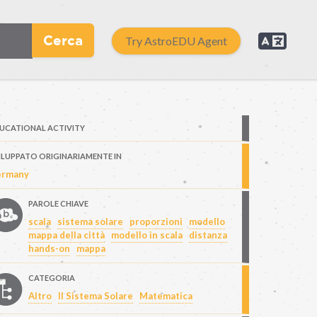
Cerca
Try AstroEDU Agent
UCATIONAL ACTIVITY
ILUPPATO ORIGINARIAMENTE IN
ermany
PAROLE CHIAVE
scala
sistema solare
proporzioni
modello
mappa della città
modello in scala
distanza
hands-on
mappa
CATEGORIA
Altro
Il Sistema Solare
Matematica