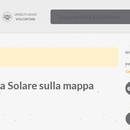
UNISCITI A NOI
VOLONTARI
ED
SV
G
a Solare sulla mappa