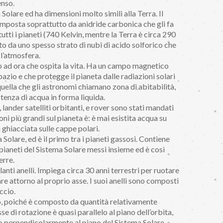
enso.
 Solare ed ha dimensioni molto simili alla Terra. Il
mposta soprattutto da anidride carbonica che gli fa
utti i pianeti (740 Kelvin, mentre la Terra è circa 290
to da uno spesso strato di nubi di acido solforico che
 l’atmosfera.
no ad ora che ospita la vita. Ha un campo magnetico
pazio e che protegge il pianeta dalle radiazioni solari
 quella che gli astronomi chiamano zona di abitabilità,
stenza di acqua in forma liquida.
 lander satelliti orbitanti, e rover sono stati mandati
ni più grandi sul pianeta è: è mai esistita acqua su
ghiacciata sulle cappe polari.
 Solare, ed è il primo tra i pianeti gassosi. Contiene
ri pianeti del Sistema Solare messi insieme ed è così
rre.
lanti anelli. Impiega circa 30 anni terrestri per ruotare
re attorno al proprio asse. I suoi anelli sono composti
ccio.
o, poiché è composto da quantità relativamente
se di rotazione è quasi parallelo al piano dell’orbita,
no perpendicolarmente al piano del Sistema Solare.