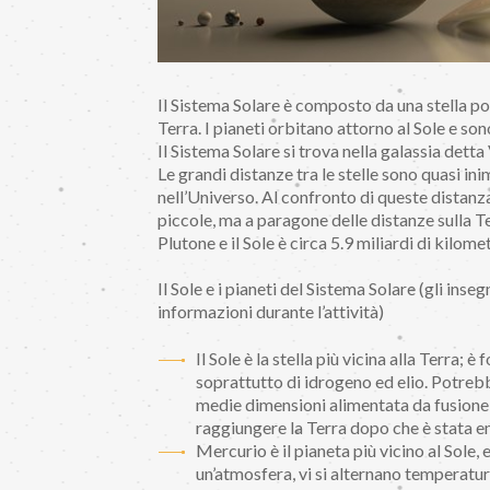
Il Sistema Solare è composto da una stella po
Terra. I pianeti orbitano attorno al Sole e so
Il Sistema Solare si trova nella galassia detta
Le grandi distanze tra le stelle sono quasi i
nell’Universo. Al confronto di queste distanza
piccole, ma a paragone delle distanze sulla Ter
Plutone e il Sole è circa 5.9 miliardi di kilomet
Il Sole e i pianeti del Sistema Solare (gli ins
informazioni durante l’attività)
Il Sole è la stella più vicina alla Terra; 
soprattutto di idrogeno ed elio. Potrebbe
medie dimensioni alimentata da fusione n
raggiungere la Terra dopo che è stata em
Mercurio è il pianeta più vicino al Sole, 
un’atmosfera, vi si alternano temperature