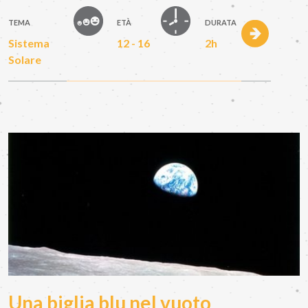
TEMA
ETÀ
DURATA
Sistema
12 - 16
2h
Solare
Una biglia blu nel vuoto