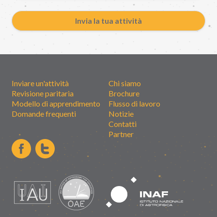
Invia la tua attività
Inviare un'attività
Chi siamo
Revisione paritaria
Brochure
Modello di apprendimento
Flusso di lavoro
Domande frequenti
Notizie
Contatti
Partner