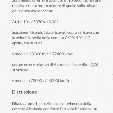
assumendo un errore assoluto di 10 secondi, l’errore
relativo risulta molto minore di quello sulla misura
della distanza percorsa:
Δt/t = 10 s / 5070 s = 0,002
Soluzione
. Usando i dati ricavati sopra si ricava che
la velocità media della cometa C/2019 Y4, il 2
aprile, era di circa:
v media = 20 000 m/s = 72400 km/h
con un errore relativo di Δ v media / v media = 0,06
si ottiene
v media = (72000 +/- 4000) km/h
Discussione
Discussione 1:
direzione del movimento della
cometa Abbiamo condotto l’attività basandosi su