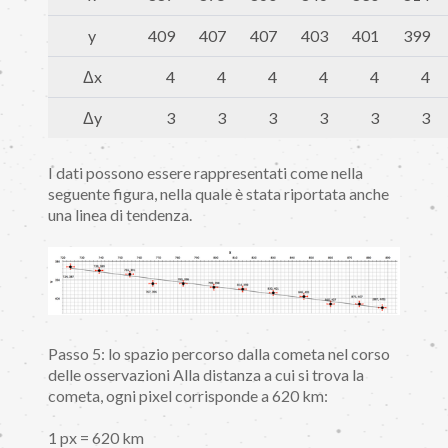
y
409
407
407
403
401
399
Δx
4
4
4
4
4
4
Δy
3
3
3
3
3
3
I dati possono essere rappresentati come nella
seguente figura, nella quale è stata riportata anche
una linea di tendenza.
Passo 5: lo spazio percorso dalla cometa nel corso
delle osservazioni Alla distanza a cui si trova la
cometa, ogni pixel corrisponde a 620 km:
1 px = 620 km