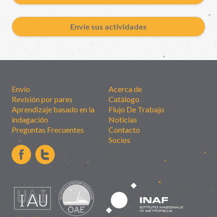
Envíe sus actividades
Envío
Acerca de
Revisión por pares
Catálogo
Aprendizaje basado en la
Flujo De Trabajo
indagación
Noticias
Preguntas Frecuentes
Contacto
Socios