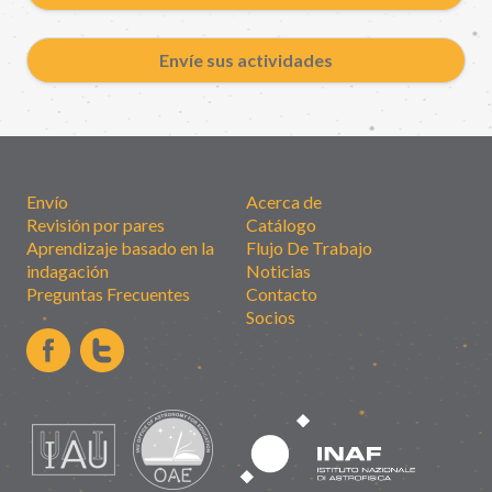
Envíe sus actividades
Envío
Acerca de
Revisión por pares
Catálogo
Aprendizaje basado en la
Flujo De Trabajo
indagación
Noticias
Preguntas Frecuentes
Contacto
Socios