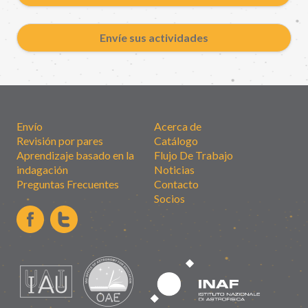
Envíe sus actividades
Envío
Acerca de
Revisión por pares
Catálogo
Aprendizaje basado en la
Flujo De Trabajo
indagación
Noticias
Preguntas Frecuentes
Contacto
Socios