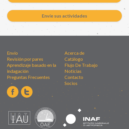
Envíe sus actividades
Envío
Acerca de
Revisión por pares
Catálogo
Aprendizaje basado en la
Flujo De Trabajo
indagación
Noticias
Preguntas Frecuentes
Contacto
Socios