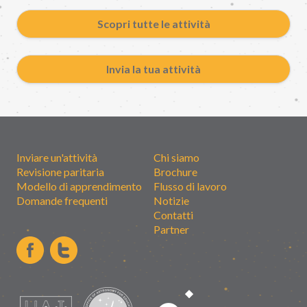
Scopri tutte le attività
Invia la tua attività
Inviare un'attività
Chi siamo
Revisione paritaria
Brochure
Modello di apprendimento
Flusso di lavoro
Domande frequenti
Notizie
Contatti
Partner