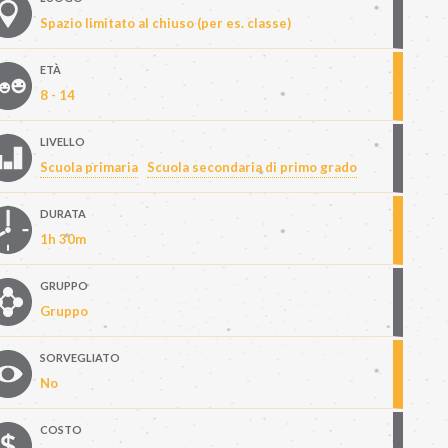
Spazio limitato al chiuso (per es. classe)
ETÀ
8 - 14
LIVELLO
Scuola primaria
Scuola secondaria di primo grado
DURATA
1h 30m
GRUPPO
Gruppo
SORVEGLIATO
No
COSTO