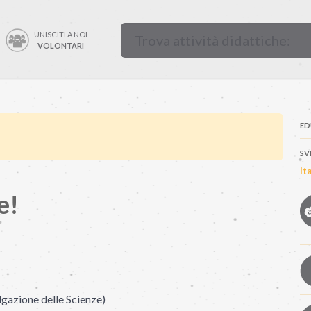
UNISCITI A NOI
VOLONTARI
ED
SV
It
e!
lgazione delle Scienze)