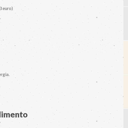
3 euro)
rgia.
ndimento