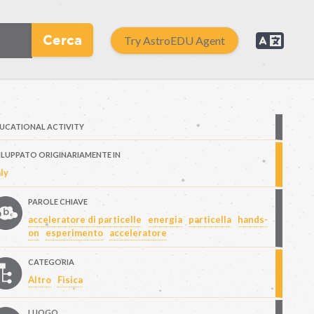
Cerca
Try AstroEDU Agent
UCATIONAL ACTIVITY
ILUPPATO ORIGINARIAMENTE IN
aly
PAROLE CHIAVE
acceleratore di particelle
energia
particella
hands-
on
esperimento
acceleratore
CATEGORIA
Altro
Fisica
LUOGO