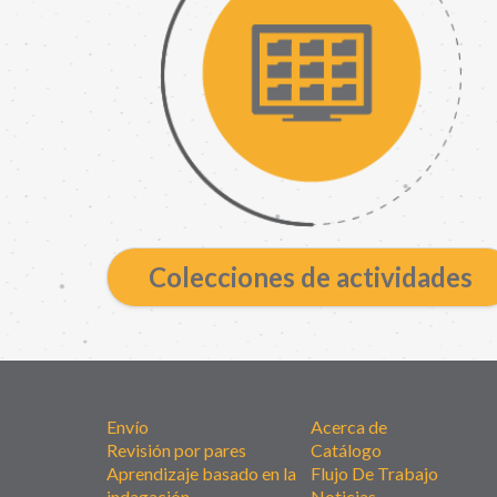
Colecciones de actividades
Envío
Acerca de
Revisión por pares
Catálogo
Aprendizaje basado en la
Flujo De Trabajo
indagación
Noticias