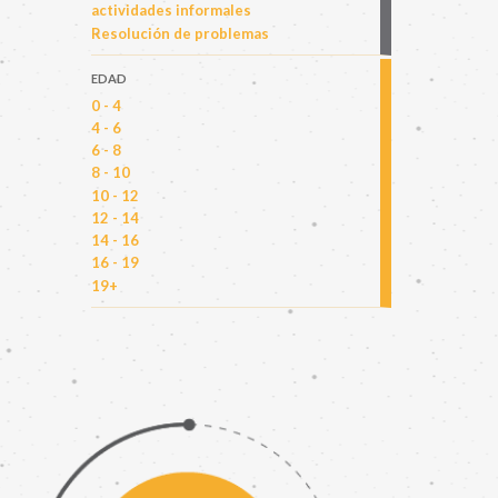
actividades informales
Resolución de problemas
EDAD
0 - 4
4 - 6
6 - 8
8 - 10
10 - 12
12 - 14
14 - 16
16 - 19
19+