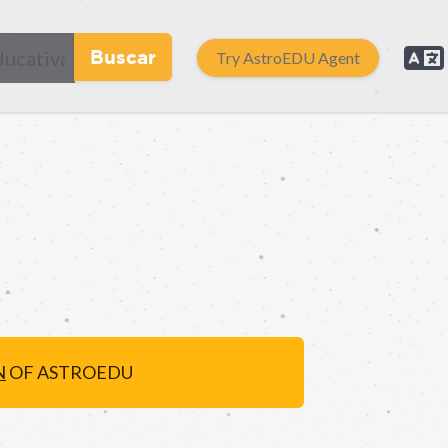
Buscar
Try AstroEDU Agent
N
OF ASTROEDU