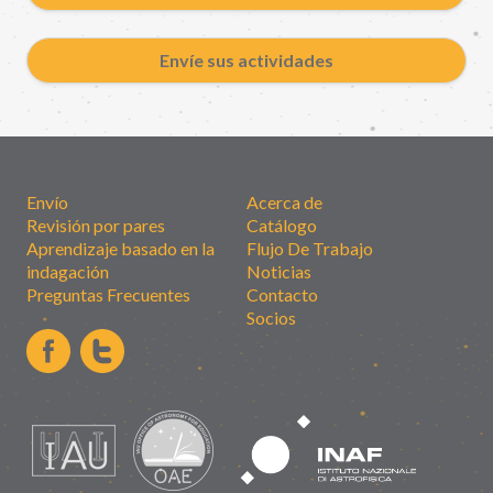
Envíe sus actividades
Envío
Acerca de
Revisión por pares
Catálogo
Aprendizaje basado en la
Flujo De Trabajo
indagación
Noticias
Preguntas Frecuentes
Contacto
Socios