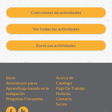
Colecciones de actividades
Ver todas las actividades
Envíe sus actividades
Envío
Acerca de
Revisión por pares
Catálogo
Aprendizaje basado en la
Flujo De Trabajo
indagación
Noticias
Preguntas Frecuentes
Contacto
Socios