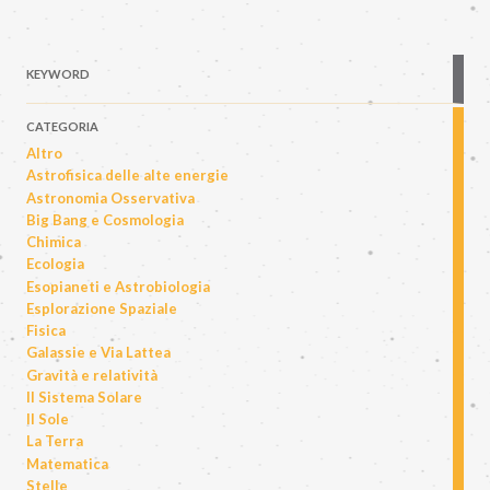
KEYWORD
CATEGORIA
Altro
Astrofisica delle alte energie
Astronomia Osservativa
Big Bang e Cosmologia
Chimica
Ecologia
Esopianeti e Astrobiologia
Esplorazione Spaziale
Fisica
Galassie e Via Lattea
Gravità e relatività
Il Sistema Solare
Il Sole
La Terra
Matematica
Stelle