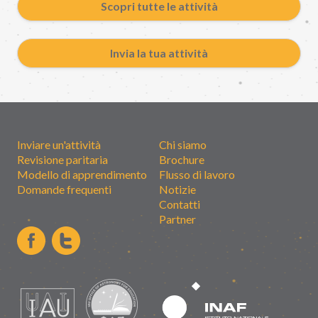
Scopri tutte le attività
Invia la tua attività
Inviare un'attività
Chi siamo
Revisione paritaria
Brochure
Modello di apprendimento
Flusso di lavoro
Domande frequenti
Notizie
Contatti
Partner